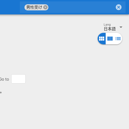
cancel
cancel
男性受け
Lang
arrow_drop_down
日本語
view_module
view_column
list
Go to
す。