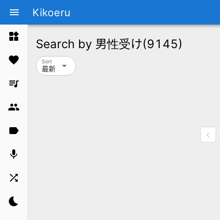
Kikoeru
menu
widgets
Search by
男性受け
(9145)
favorite
Sort
arrow_drop_down
最新
queue_music
group
label
mic
shuffle
bedtime