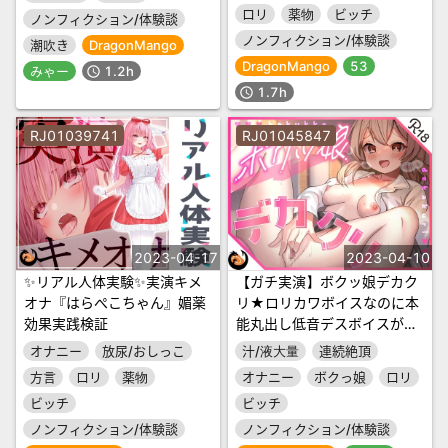
ロリ
薬物
ビッチ
ノンフィクション/体験談
ノンフィクション/体験談
潮吹き
DragonMango
DragonMango
53
みゃー
1.2h
schedule
1.7h
schedule
RJ01039741
RJ01045847
2023-04-17
2023-04-10
✨リアル人体実験✨実演キメ
【ガチ実演】ボクッ娘デカク
オナ『はらぺこちゃん』媚薬
リ★ロリカワボイスなのに本
効果実践検証
能丸出し低音デスボイスが出
ちゃうギャップ萌え♪勃起し
オナニー
放尿/おしっこ
汁/液大量
連続絶頂
た大きなクリちゃん強力吸!!
方言
ロリ
薬物
オナニー
ボクっ娘
ロリ
おまんこヌプヌプ爆裂アクメ
ビッチ
ビッチ
♪
ノンフィクション/体験談
ノンフィクション/体験談