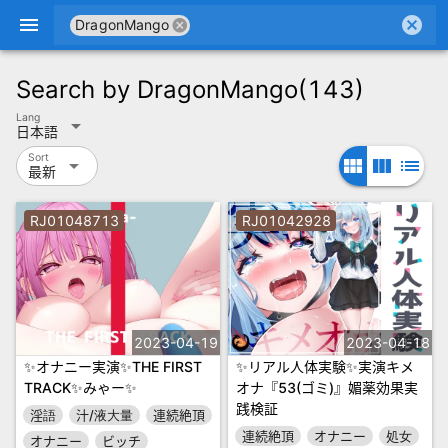
menu
cancel
cancel
DragonMango
Search by
DragonMango
(143)
Lang
arrow_drop_down
日本語
Sort
arrow_drop_down
view_module
view_column
list
最新
RJ01048713
RJ01042928
2023-04-19
2023-04-18
✨オナニー実演✨THE FIRST
✨リアル人体実験✨実演キメ
TRACK✨みゃー✨
オナ『53(ゴミ)』媚薬効果実
践検証
淫語
汁/液大量
連続絶頂
連続絶頂
オナニー
処女
オナニー
ビッチ