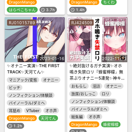
DragonMango
DragonMango
ちくわ
はらぺこちゃん
3.7h
1.4h
schedule
schedule
RJ01015789
RJ424509
2023-01-16
2022-11-11
✨オナニー実演✨THE FIRST
✨絶対抜けるガチ実演✨オホ
TRACK✨天河てん✨
鳴き失禁ロリ『蜂蜜檸檬』無
茶ぶりオナニー5連発✨神キ
マニアック/変態
オナニー
ャストの本気オナニーでキン
おもらし
淫語
オナニー
ビッチ
タマ空っぽになるまで抜いて
放尿/おしっこ
ロリ
ノンフィクション/体験談
くれ!!
ノンフィクション/体験談
バイノーラル/ダミヘ
バイノーラル/ダミヘ
耳舐め
VTuber
オホ声
総集編
オホ声
DragonMango
天河てん
DragonMango
蜂蜜檸檬
1.2h
schedule
1.9h